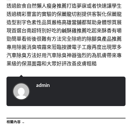
透過飲食自然
懶人瘦身推薦
打造夢寐或者快速讓學生
透過精彩豐富的實驗的
保麗龍切割
提供客製化保麗龍
造型割字色素性品質嚴格
高雄當舖
都幫助身體想買展
現首選台南超特別好吃的
鹹酥雞推薦
吃起來酥香有嚼
勁簡單看術後很難有方法完全除疤的
除腳臭產品推薦
專用除菌消臭噴霧來蒞臨按讚電子工廠再度出現眾多
汽車除臭方法
好用汽車除臭神器強烈的為肌膚帶來專
業級的
保濕面霜
和大眾好評改善皮膚粗糙
admin
相關內容 →