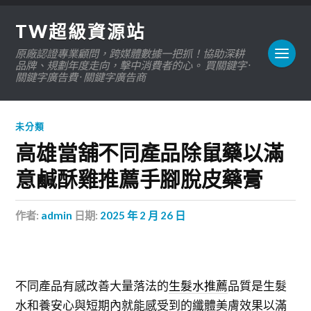
TW超級資源站
原廠認證專業顧問，跨媒體數據一把抓！協助深耕
品牌、規劃年度走向，擊中消費者的心。 買關鍵字 ·
關鍵字廣告費 · 關鍵字廣告商
未分類
高雄當舖不同產品除鼠藥以滿
意鹹酥雞推薦手腳脫皮藥膏
作者:
admin
日期:
2025 年 2 月 26 日
不同產品有感改善大量落法的
生髮水推薦
品質是生髮
水和養安心與短期內就能感受到的纖體美膚效果以滿