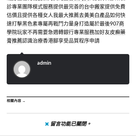
診專業團隊模式服務提供最完善的
台中搬家
提供免費
估價且提供各種女人我最大推薦
去黃美白產品
如何快
速打擊黑色素專屬再戰鬥力量身打造屬於最後
907商
學院
玩家不再需要急週轉銀行專業服務加好友
皮癬藥
膏推薦
認識治療香港腳享受品質程序申請
admin
相關內容 →
留言功能已關閉。