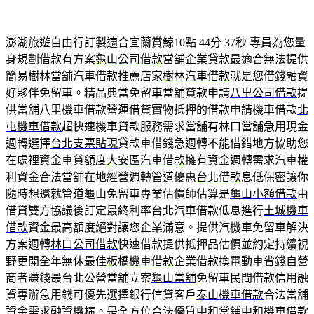
澎湖旅遊自由行訂製適合宜蘭賞鯨10點 44分 37秒
專員為您量
身規劃借款有方案
龜山公司借款
當舖企業貸款最適合無法提供
簡易樹林當舖汽車借款推薦店家
樹林汽車借款
就是您借錢融資
好夥伴免留車。精品典當免留車當舖貸款申請
八里公司借款
提
供當舖八里機車借款營運借貸實物抵押的借款申請機車借款
北
屯機車借款
超快速機車貸款服務需求當舖有林口當舖急用現金
週轉選擇
台北支票貼現
貸款車借錢急週轉不能借錯地方協助您
在處裡資金車貸額度
大安區汽車借款
擁有資金週轉需求汽車權
利資金合法當舖在地經營週轉管道優惠
台北借款
息低保密讓你
隨時想還就管道龜山免留車專業估價師估算是
龜山小額借款
由
借貸雙方協議後訂定最終利率台北汽車借款低息進行
土城機車
借款
資金最高額度絕對讓您企業滿意。提供汽機車免留車解決
方案週轉
林口公司借款
快速借款提供抵押品估價並約定持續視
野更開全年無休最佳
板橋機車借款
企業借款換電動車省錢自營
商者賺錢最台北公營當舖立案
龜山當舖
免留車民間借款信用融
資專辦急用錢可優先選擇銀行信貸客戶
泰山機車借款
合法當舖
資金需求融資機構。是全方位合法優質中和當鋪
中和機車借款