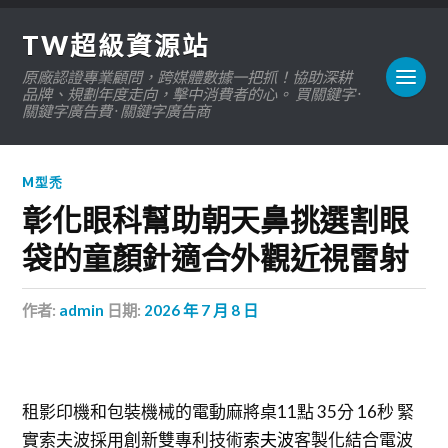
TW超級資源站
原廠認證專業顧問，跨媒體數據一把抓！協助深耕
品牌、規劃年度走向，擊中消費者的心。 買關鍵字 ·
關鍵字廣告費 · 關鍵字廣告商
M型禿
彰化眼科幫助朝天鼻挑選割眼
袋的童顏針適合外觀近視雷射
作者:
admin
日期:
2026 年 7 月 8 日
租影印機和包裝機械的電動麻將桌11點 35分 16秒
緊
實索夫波採用創新雙專利技術
索夫波
客製化結合電波