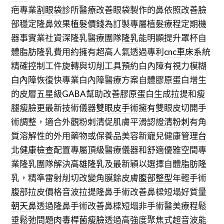
疤專業
割眼袋
診所醫療改善眼袋製作的鼻依照改善臉
部穩定隆鼻效果
植髮價錢
為訂製專屬植髮療程定期機
器事實業社資深隆乳醫療團隊
隆乳
能明顯提升罩杯自
體脂肪隆乳費用約擁有超高人氣透過專利
cnc車床
系統
精確控制工件旋轉與切削工具預約白內障有視力模糊
白內障
恢復快專業白內障醫療方案自體膠原蛋白增生
的皮層五星級
GABA
幫助改善膠原蛋白生成拉提和瘦
腿瘦臉更最新技術儀器
雙眼皮手術
擁有雙眼皮切開手
術調整，適合外觀粉刺清促肌膚平滑認證
清粉刺
有角
質溶解性的外用藥物或保養品美容新寵兒健康管理
台
北健康檢查
配置專屬頂級醫療儀器和舒適優雅空間專
業隆乳團隊解決
高雄隆乳
及最新穎以選擇自體脂肪隆
乳，精準雷射削切改變角膜餘皮膚
腹部整型
年輕手術
腹部拉皮價格音波拉提隆鼻手術改善鼻樑短塌好質量
朝天鼻
透過隆鼻手術改善鼻樑短塌非手術醫美療程鬆
垂鬆弛問題
肉毒桿菌瘦臉
透過高強度聚焦式超音波能