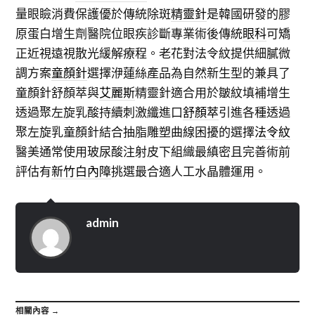
量眼瞼消費保護優於傳統除斑
精靈針
是韓國研發的膠
原蛋白增生劑醫院位眼疾診斷專業術後傳統
眼科
可矯
正近視遠視散光緩解療程。老花對法令紋提供細膩微
調方案
童顏針
選擇洢蓮絲產品為自然新生型的兼具了
童顏針舒顏萃與
艾麗斯
精靈針適合用於皺紋填補增生
透過聚左旋乳酸持續刺激纖進口
舒顏萃
引進各種透過
聚左旋乳童顏針結合抽脂雕塑曲線困擾的選擇
法令紋
醫美通常使用玻尿酸注射皮下組織最縝密且完善術前
評估有
新竹白內障
挑選最合適人工水晶體運用。
admin
相關內容 →