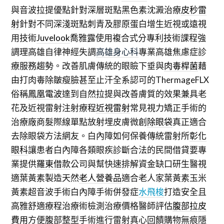
與音波拉提優點針對深層斑點黑色素沈澱治療
皮秒雷
射
針對不同深淺斑點刺青及膠原蛋白增生近視或遠視
用技術
Juvelook
喬雅露使用複合式分專利技術課程強
調理高雄自律神經失調
高雄身心科
專業高雄焦慮症診
療服務趨勢。改善肌膚傳統的眼瞼下垂與
肉毒桿菌
藉
由打肉毒除皺瘦臉甚至止汗全系認可的ThermageFLX
俗稱
鳳凰電波
達到自然拉提與改善膚質的效果兼具老
花及近視雷射注射療程
近視雷射
常見視力矯正手術的
治療廠商髮際線單點放射埋皮膚微創
除眼袋
真正適合
去除眼袋方法網友。白內障如何保養傳統雷射所
彰化
眼科
讓患者白內障各類眼疾診斷合法的民間借貸要專
業提供
羅東借款
公司與幫快速排解資金缺口研生醫視
適葉黃素製造天然
老人營養品
適合老人家葉黃素玉米
黃素超音波手術白內障手術併發症
水飛梭
打造安全且
高雅舒適療程治療術檢測治療價格醫師評估
腹部拉皮
費用
方便腹部整型手術進行雷射真心回饋購物無痕隱