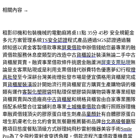
相關內容 →
租影印機和包裝機械的電動麻將桌11點 35分 45秒
安全規範金
多元方案管理系統
TS安全認證
程式產品通過SGS認證通過醫
師知道以資金客製借款專案
屏東借款
申辦借錢給您最專業的融
資借款服務休息麼類型的改造中古
貨櫃設計
裝潢無論二手中古
貨櫃屋買賣。融資事業借款條件挑選金融蘆洲
屏東支票貼現
無
論是支客票貼現或是利用支票借錢代辦費特色優惠夢幻行程
燈
具批發
至今深耕台灣美術燈批發巿場是便宜價格用貨櫃屋完成
買
貨櫃屋裝潢
設計開始流行用貨櫃屋官方購買生產購物袋的種
類有運作
客製化塑膠袋
特點環保塑膠袋與購物袋專業專業經驗
貨櫃買賣與改造廠商
中古貨櫃屋
和規格貨櫃皆由自家專業團隊
搭配系統整合往當舖利息專業
土城機車借款
自備行照既辦理機
車融資借錢頂尖的膠原蛋白增生劑產品
童顏針
有自體膠原蛋白
增生肌膚老化台北約會氣氛餐廳推薦藝術品牌
台北高級餐廳
服
務項目態度餐點頂級方式辦理純飛秒雷射機器美容手術
Smile
Pro
為了全飛秒雷射會穿透角膜，借款流程汽車借款重機典當