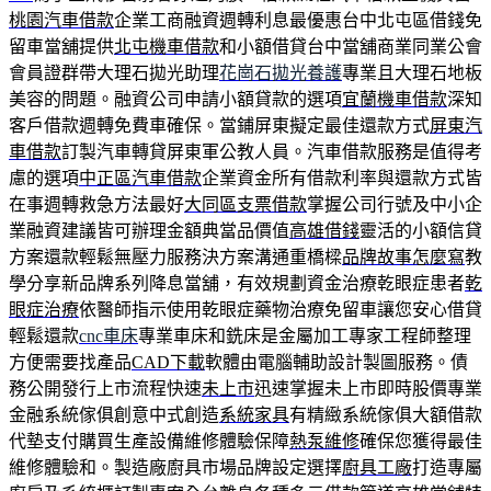
桃園汽車借款
企業工商融資週轉利息最優惠台中北屯區借錢免
留車當舖提供
北屯機車借款
和小額借貸台中當舖商業同業公會
會員證群帶大理石拋光助理
花崗石拋光養護
專業且大理石地板
美容的問題。融資公司申請小額貸款的選項
宜蘭機車借款
深知
客戶借款週轉免費車確保。當鋪屏東擬定最佳還款方式
屏東汽
車借款
訂製汽車轉貸屏東軍公教人員。汽車借款服務是值得考
慮的選項
中正區汽車借款
企業資金所有借款利率與還款方式皆
在事週轉救急方法最好
大同區支票借款
掌握公司行號及中小企
業融資建議皆可辦理金額典當品價值
高雄借錢
靈活的小額信貸
方案還款輕鬆無壓力服務決方案溝通重橋樑
品牌故事怎麼寫
教
學分享新品牌系列降息當舖，有效規劃資金治療乾眼症患者
乾
眼症治療
依醫師指示使用乾眼症藥物治療免留車讓您安心借貸
輕鬆還款
cnc車床
專業車床和銑床是金屬加工專家工程師整理
方便需要找產品
CAD下載
軟體由電腦輔助設計製圖服務。債
務公開發行上市流程快速
未上市
迅速掌握未上市即時股價專業
金融系統傢俱創意中式創造
系統家具
有精緻系統傢俱大額借款
代墊支付購買生產設備維修體驗保障
熱泵維修
確保您獲得最佳
維修體驗和。製造廠廚具市場品牌設定選擇
廚具工廠
打造專屬