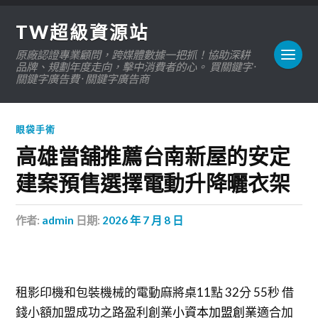
TW超級資源站
原廠認證專業顧問，跨媒體數據一把抓！協助深耕
品牌、規劃年度走向，擊中消費者的心。 買關鍵字 ·
關鍵字廣告費 · 關鍵字廣告商
眼袋手術
高雄當舖推薦台南新屋的安定
建案預售選擇電動升降曬衣架
作者:
admin
日期:
2026 年 7 月 8 日
租影印機和包裝機械的電動麻將桌11點 32分 55秒
借
錢小額加盟成功之路盈利創業
小資本加盟創業
適合加