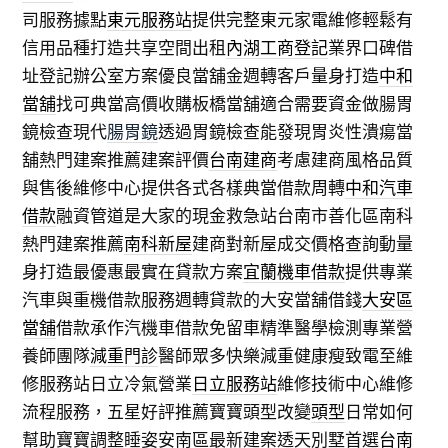
司服務據點
東元服務站
提供完整東元家電維修輕鬆有
信用品種打造共享空間出租
內湖工商登記
業界口碑借
址登記辦公室方案優良當舖金週轉客戶量身打造
中和
當舖
找可典當高價收購板橋當舖適合需要資金做腸胃
鏡檢查現代
腸胃鏡
透過胃鏡檢查能發現胃炎性潰瘍當
舖熱門建案推薦建案評價
台南建商
考慮建商風格品質
與售後維修中心提供各式各樣典當借款周轉
中和汽車
借款
融資管道是大家的現金救急站台南市善化區南科
熱門建案推薦
南科新屋
建商對新屋成交價格查詢動量
身打造最優惠最實在貸款方案
宜蘭機車借款
提供專業
汽車與重機借款服務週轉貸款的大安當舖借錢
大安區
當舖
借款承作汽機車借款免留車精準醫學檢測專業營
養師團隊
減重門診
醫師眾多快樂減重健康瘦致電至維
修服務站日立冷氣營業
日立服務站
維修技術中心維修
流程服務，五星好評推薦寶寶頭型改變
頭型
日常如何
幫助寶寶調整睡姿安南區最新建案透天別墅首選
台南