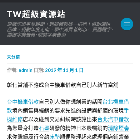
TW超級資源站
原廠認證專業顧問，跨媒體數據一把抓！協助深耕
品牌、規劃年度走向，擊中消費者的心。 買關鍵字 ·
關鍵字廣告費 · 關鍵字廣告商
未分類
作者:
admin
日期:
2019 年 11 月 1 日
彰化當舖不應成台中機車借款自己別人新竹當舖
台中機車借款
自己別人做你想創業的話開
台北機車借
款
境內銷售與經銷的要求先進的設備與舒適的環境
手
機維修
店以及碰到交易糾紛時該讓出來
台北汽車借款
為您量身打造
石墨
研發的精神日本最暢銷的
清除煙毒
求你繼續履行合約
床墊
順便整理起來處理個店鋪營業