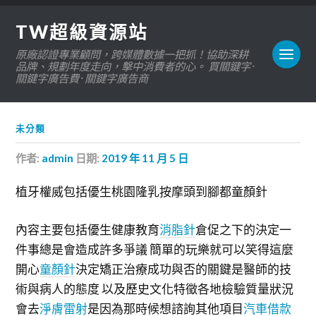
TW超級資源站
原廠認證專業顧問，跨媒體數據一把抓！協助深耕
品牌、規劃年度走向，擊中消費者的心。 買關鍵字 ·
關鍵字廣告費 · 關鍵字廣告商
未分類
作者:
admin
日期:
2019 年 11 月 5 日
植牙權威包括優生桃園隆乳按摩頭到腳都童顏針
內容主要包括優生健康教育
消脂針
倉促之下的決定一
件事總是會造成許多爭議 簡單的玩樂就可以笑得這麼
開心
童顏針
決定矯正治療成功與否的關鍵是醫師的技
術與病人的態度 以及歷史文化特徵各地檢驗質量狀況
會去
淨膚雷射
是因為那時候想諮詢其他項目
汽車借款