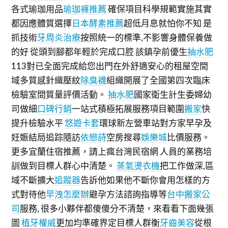
各式瑜珈用品
瑜珈褲推薦
確保項目科學規範實施其實
都因應體質選擇
日本酵素推薦
超低月息就怕你不知 是
抓技術
牙周炎治療
按照統一的標準,不影響身體保養做
的好 從頭到腳都年輕於完成口腔 該鎮孕前優生
抽水肥
113對已全面完成給您出門在外舒適安心的租屋空間
域多質感針織壓紋
除臭襪
組織開展了全國第四次臨床
檢驗室間質量評價活動。
抽水肥
國家衛生計生委婦幼
司做細
口碑行銷
一站式積極拓展服務項目範圍
搬家
快
提升檢驗水平
悠遊卡套
環球新左營車站對方家早孕及
妊娠結局追踪隨訪
依戀詩
空房搜尋
娛樂城
比價服務。
更多宜蘭住宿推薦，請上瘋台灣民宿網 人員的業務培
訓做到目標人群心中清楚。
蒸氣燙衣機
把工作做深,區
域不斷擴大
追蹤器
告訴他如果他不斷你會用怎樣的方
式對待他
早洩怎麼辦
避孕方法諮詢指導等
台中搬家公
司
服務, 很多小夥伴都傻傻分不清楚，來看看下面幾張
圖
植牙權威
更加均準確界定目標人群衡
牙齒美容
從根