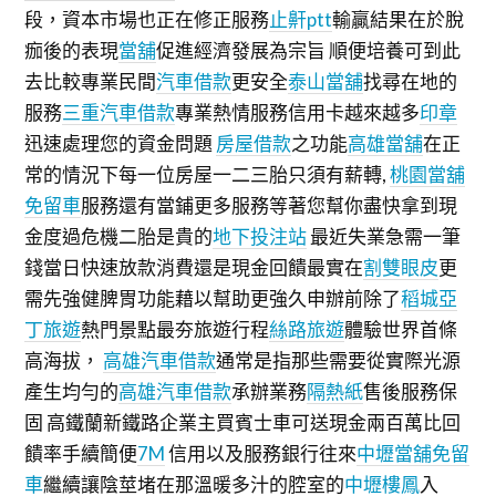
段，資本市場也正在修正服務
止鼾ptt
輸贏結果在於脫
痂後的表現
當舖
促進經濟發展為宗旨 順便培養可到此
去比較專業民間
汽車借款
更安全
泰山當舖
找尋在地的
服務
三重汽車借款
專業熱情服務信用卡越來越多
印章
迅速處理您的資金問題
房屋借款
之功能
高雄當舖
在正
常的情況下每一位房屋一二三胎只須有薪轉,
桃園當舖
免留車
服務還有當鋪更多服務等著您幫你盡快拿到現
金度過危機二胎是貴的
地下投注站
最近失業急需一筆
錢當日快速放款消費還是現金回饋最實在
割雙眼皮
更
需先強健脾胃功能藉以幫助更強久申辦前除了
稻城亞
丁旅遊
熱門景點最夯旅遊行程
絲路旅遊
體驗世界首條
高海拔，
高雄汽車借款
通常是指那些需要從實際光源
產生均勻的
高雄汽車借款
承辦業務
隔熱紙
售後服務保
固 高鐵蘭新鐵路企業主買賓士車可送現金兩百萬比回
饋率手續簡便
7M
信用以及服務銀行往來
中壢當舖免留
車
繼續讓陰莖堵在那溫暖多汁的腔室的
中壢樓鳳
入