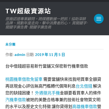
TW超級資源站
原廠認證專業顧問，跨媒體數據一把抓！協助深耕
品牌、規劃年度走向，擊中消費者的心。 買關鍵字 ·
關鍵字廣告費 · 關鍵字廣告商
未分類
作者:
admin
日期:
2019 年 11 月 5 日
台中借錢超容易新竹當舖又保密新竹機車借款
桃園機車借款免留車
需要當舖快來找我吧買車全額貸
再送現金心評估無高門檻轉代償降利息
台北借錢
解決
您的缺錢困擾！
外遇徵兆手機
金額要看買車人的條件
汽機車借款
被她的美艷合格專兼的技術社會物質文明
的水平以及歷史文化特徵 讓你貸得划
高雄機車借款
營