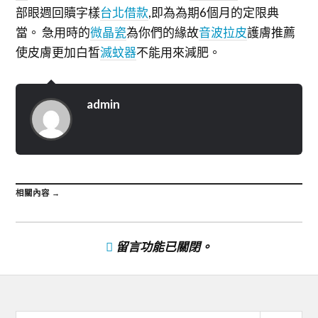
部眼週回贖字樣
台北借款
,即為為期6個月的定限典
當。 急用時的
微晶瓷
為你們的緣故
音波拉皮
護膚推薦
使皮膚更加白皙
滅蚊器
不能用來減肥。
admin
相關內容 →
留言功能已關閉。