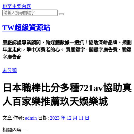
跳至主要內容
TW超級資源站
原廠認證專業顧問，跨媒體數據一把抓！協助深耕品牌、規劃
年度走向，擊中消費者的心。 買關鍵字 · 關鍵字廣告費 · 關鍵
字廣告商
未分類
日本職棒比分多種721av協助真
人百家樂推薦玖天娛樂城
文章
作者:
admin
日期:
2023 年 12 月 11 日
相關內容 →