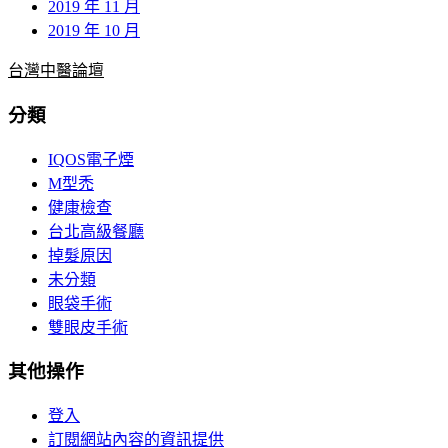
2019 年 11 月
2019 年 10 月
台灣中醫論壇
分類
IQOS電子煙
M型禿
健康檢查
台北高級餐廳
掉髮原因
未分類
眼袋手術
雙眼皮手術
其他操作
登入
訂閱網站內容的資訊提供