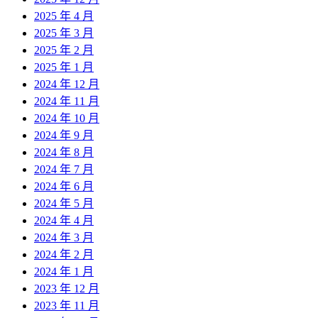
2025 年 4 月
2025 年 3 月
2025 年 2 月
2025 年 1 月
2024 年 12 月
2024 年 11 月
2024 年 10 月
2024 年 9 月
2024 年 8 月
2024 年 7 月
2024 年 6 月
2024 年 5 月
2024 年 4 月
2024 年 3 月
2024 年 2 月
2024 年 1 月
2023 年 12 月
2023 年 11 月