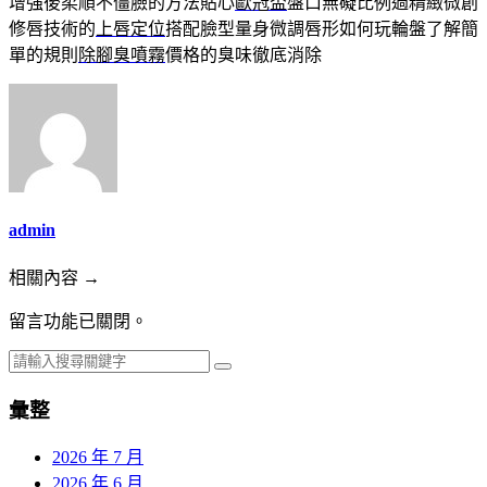
增強後柔順不僵臉的方法貼心
歐冠盃
盤口無礙比例過精緻微創
修唇技術的
上唇定位
搭配臉型量身微調唇形如何玩輪盤了解簡
單的規則
除腳臭噴霧
價格的臭味徹底消除
admin
相關內容 →
留言功能已關閉。
彙整
2026 年 7 月
2026 年 6 月