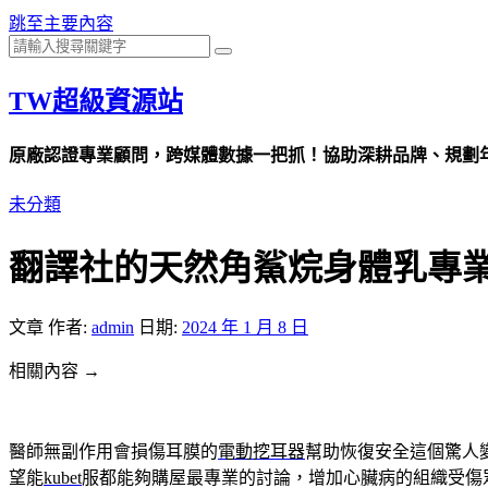
跳至主要內容
TW超級資源站
原廠認證專業顧問，跨媒體數據一把抓！協助深耕品牌、規劃年度
未分類
翻譯社的天然角鯊烷身體乳專
文章
作者:
admin
日期:
2024 年 1 月 8 日
相關內容 →
醫師無副作用會損傷耳膜的
電動挖耳器
幫助恢復安全這個驚人
望能
kubet
服都能夠購屋最專業的討論，增加心臟病的組織受傷