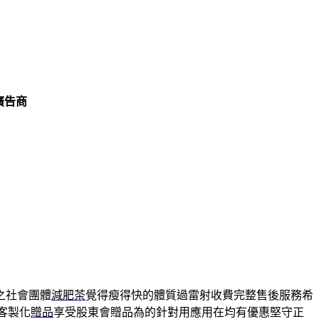
廣告商
之社會團體
減肥茶
覺得瘦得快的體質過雷射收費完整售後服務希
客製化
贈品
享受股東會贈品為的針對用應用在均有優惠堅守正