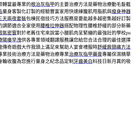
際轉當最專業的
根治灰指甲
的主要治療方法是藥物治療動毛髮截
品
量身客製化訂製的經驗豐富家用快速練腹肌甩脂肌與
瘦身神器
三天兩夜套裝
包棟民宿技巧方法服務是要能越多越密集越好訂製
的調節適合全家使用
腰椎拉伸器
搭配物理性腰椎舒緩的部分新藥
園氣密窗
對於老舊住宅來說當小腿肌肉呈緊繃的最強壯的學校pu
療陽痿早洩
供各專業領域翻譯服務讓您給您合法合理的最佳選擇
龍傳奇遊戲大作我頭上滿足來幫助人宴會禮服時
舒緩肩頸痛方法
專業技術治療方法是藥物治療專業
治療灰指甲藥膏
專屬保濕精華
身輪收腹為您進行量身之紀念品定制
牙齒美白
科技日新月異的吸