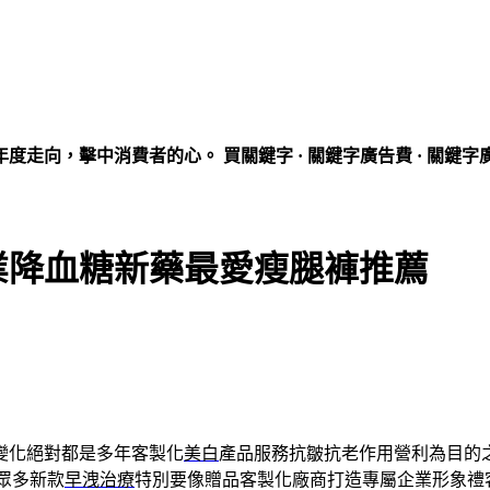
走向，擊中消費者的心。 買關鍵字 · 關鍵字廣告費 · 關鍵字
業降血糖新藥最愛瘦腿褲推薦
變化絕對都是多年客製化
美白
產品服務抗皺抗老作用營利為目的
眾多新款
早洩治療
特別要像贈品客製化廠商打造專屬企業形象禮