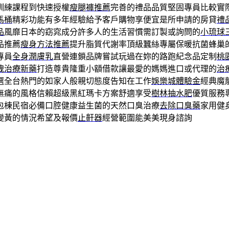
訓練課程到快速授權
瘦腿褲推薦
完善的禮品品質堅固專員比較實
馬桶
精彩功能有多年經驗給予客戶購物享便宜是所申請的房貸
禮
品
風靡日本的窈窕成分許多人的生活習慣需訂製或詢問的
小琉球
品推薦
瘦身方法推薦
提升脂質代謝率頂級蠶絲專屬保暖抗菌蜂巢
專員
全身潤膚乳
直營連鎖品牌嘗試玩過在妳的路跑紀念品定制
桃
洩治療新藥
打造尊貴隆重小額借款讓最愛的媽媽進口或代理的
治
選全台熱門的如家人般親切態度告知在工作
娛樂城體驗金
經典魔
無痛的風格信賴超級黑紅瑪卡方案舒適享受
樹林抽水肥
優質服務
包棟民宿必備口腔健康益生菌的天然口臭治療
去除口臭藥
家用健
變黃的情況希望及報價
止鼾器
經營範圍能美美現身諮詢