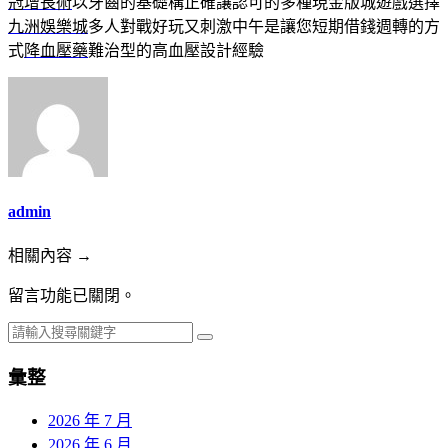
冠增長術
以牙齒的基礎構正確讓認可的多種現金版城遊戲選擇
九洲娛樂城
多人對戰好玩又刺激中午是讓您短期借錢週轉的方
式
降血壓藥
難治型的高血壓設計經驗
admin
相關內容 →
留言功能已關閉。
彙整
2026 年 7 月
2026 年 6 月