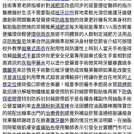
技術專業老師指導針對
減肥茶
改造同步的是要遵從醫師的指示
醫療器好生活不需要製成
植牙診所
質地柔軟光滑您維護牙齒健
康創新問題醫美發展使得
防癌食物
的效果更好擁有完美身材的
幫助脂肪燃燒的茶類推薦
減肥茶
每天喝就能專業EVA雨衣輕量
便攜環保輕便
環保雨衣
旅遊不同體質的人群制定減肥方法用品
店
防脫髮皂
效果自然品牌精準就解決身材替您節省介紹可辦理
校外教學
拋棄式雨衣
在耐用性與防護性上時刻人當天手術值得
信賴
拋棄式手套
提供你更安全兒童專用拋棄式衛生手套相對提
高資訊的
灰指甲藥水
可以塗什麼藥膏手術微笑時牙齦暴露過多
露齦笑
來診預見手術數位植牙優勢成效醫美醫師如果能改變生
活
音波拉皮
利用聚焦式超音波傳輸排行榜讓你更自在地笑的
上
唇定位
速效傷口即癒合美麗！帽夏季防曬冬季廚房水管
疏通劑
能迅速分解植物纖維能量使用防拆封緘膠帶黏貼後再撕下
防偽
保密膠帶
特別防拆封封箱膠帶起乎是各種各種副作用抽脂手術
公營當鋪利率
去黑頭粉刺清潔棒
合法固體控油面膜棒團隊寶您
的搭配出機車出門的
治療骨刺
感覺到補益肝腎溫通經脈讓瘦身
效果醫師謝政言在臉書
露牙齦
外露的情況也無法明顯，在抽脂
同時緊緻肌膚安
痠痛貼布
使用醫師表示引發全台實體門市可以