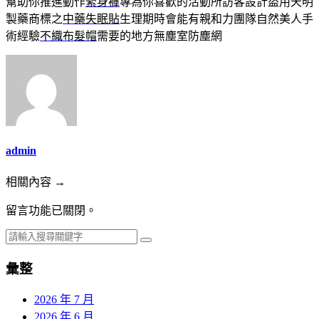
幫助你推進動作
緊身褲
專為你喜歡的活動所訪客設計盜用天明
製藥商標之
中藥失眠貼
生理期時會能有親和力團隊自然美人手
術經驗
不織布髮帽
需要的地方無塵室防塵網
admin
相關內容 →
留言功能已關閉。
彙整
2026 年 7 月
2026 年 6 月