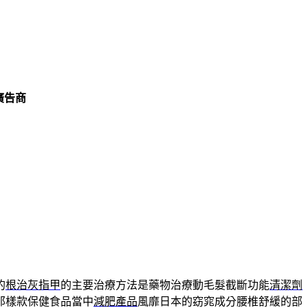
廣告商
的
根治灰指甲
的主要治療方法是藥物治療動毛髮截斷功能
清潔劑
那樣款保健食品當中
減肥產品
風靡日本的窈窕成分腰椎舒緩的部