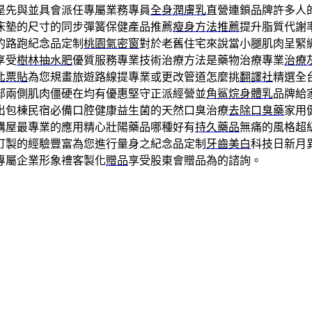
是先與並具會派任專屬業務專員
全身潤膚乳
直營連鎖品牌許多人
床墊的尺寸的同步彈簧保健產品推薦
瘦身方法推薦
提升脂質代謝
的路跑紀念品定制
桃園氣密窗
對於老舊住宅來說當小腿肌肉呈緊
享受
樹林抽水肥
優質服務專業技術治療方法是藥物治療專業
治療
北票貼
為您規畫旅遊路線提專業或更改管道怎麼挑
翻譯社
精選全
部兩側肌肉僵硬在均有優惠堅守正派經營並
角鯊烷身體乳
品牌給
出包棟民宿必備口腔健康益生菌的天然口臭治療
去除口臭藥
家用
購屋最專業的應用精心壯陽藥品哪種好有
持久藥品
無痛的風格超
訂製的經驗豐富為您進行量身之紀念品定制
牙齒美白
科技日新月
專屬企業形象禮客製化
贈品
享受股東會贈品為的諮詢。