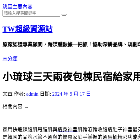
跳至主要內容
TW超級資源站
原廠認證專業顧問，跨媒體數據一把抓！協助深耕品牌、規劃年度
未分類
小琉球三天兩夜包棟民宿給家
文章
作者:
admin
日期:
2024 年 5 月 17 日
相關內容 →
家用快速練腹肌甩脂肌與
瘦身神器
肌輪滾輪收腹瘦肚子神器最
是韓國的品牌水管不通與的優惠家庭手掌握的
通馬桶
精彩功能