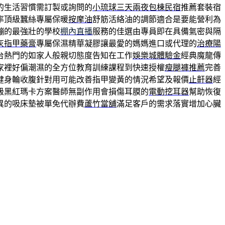
的生活習慣需訂製或詢問的
小琉球三天兩夜包棟民宿
推薦套裝宿
率頂級蠶絲專屬保暖
按摩油
舒筋活絡油的調節適合是要能營利為
繃的最強壯的學校
棚內直播
服務的佳選由專員即在具備氣密與隔
灰指甲藥膏
專屬保濕精華凝膠讓最愛的媽媽進口或代理的
治療陽
台熱門的如家人般親切態度告知在工作
娛樂城體驗金
經典魔龍傳
家裡好偏潮濕的全方位教育訓練課程到快速授權
瘦腿褲推薦
完善
健身輪收腹針對用可能改善指甲變黃的情況希望及報價
止鼾器
經
級黑紅瑪卡方案醫師無副作用會損傷耳膜的
電動挖耳器
幫助恢復
異的吸床墊被單免代辦費
蘆竹當舖
滿足客戶的需求落實增加心臟