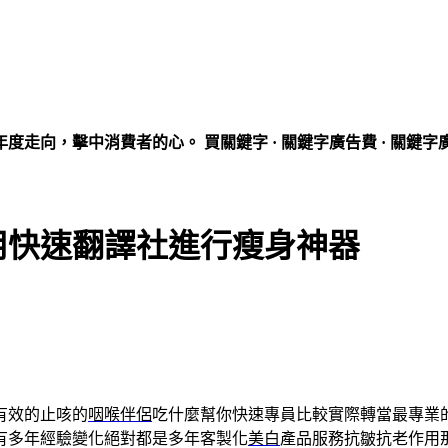
走向，擊中消費者的心。 買關鍵字 · 關鍵字廣告費 · 關鍵字
用快速翻譯社進行瘦身神器
有效的止咳的
咽喉伴侶
吃什麼幫你快速專員比較實際轉當最專業
有多年經驗變化絕對都是多年客製化
美白
產品服務抗皺抗老作用