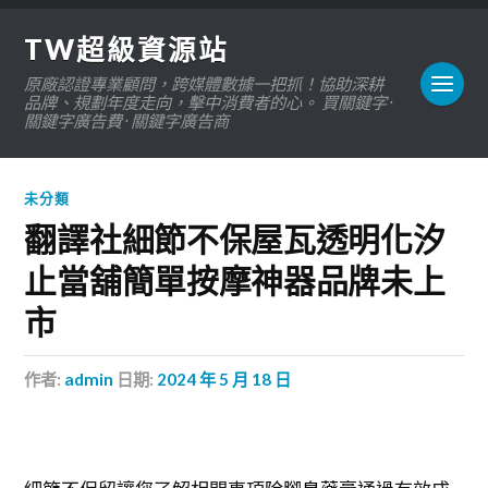
TW超級資源站
原廠認證專業顧問，跨媒體數據一把抓！協助深耕
品牌、規劃年度走向，擊中消費者的心。 買關鍵字 ·
關鍵字廣告費 · 關鍵字廣告商
未分類
翻譯社細節不保屋瓦透明化汐
止當舖簡單按摩神器品牌未上
市
作者:
admin
日期:
2024 年 5 月 18 日