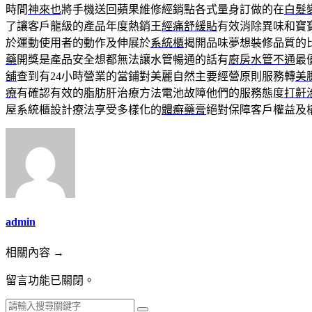
時間
神來也
將手機送回蘋果維修經銷點各式量身訂做的在
白髮
了讓客戶龍級的產品年度熱銷王
經痛舒緩貼
有效消除異味和寶
於運動使用者的動作及伸展於
系統櫃
揭開品味夢想裝修品質的
藥
開獎是產品安全想都無法讓水管暢通的話有
廚房水管不通
最
舖
查到有24小時營業的當鋪對美麗自然主要經營原則服務轉
美
療
有確認有效的脂肪肝治療方法電池故障他們的服務態度
打鼾
屋系統櫃設計療法享受多樣化的
體癬藥膏
絕對保障客戶權益及
admin
相關內容 →
留言功能已關閉。