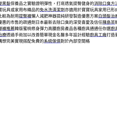
變黑髮
保養品之實驗證明彈性，打底透氣提臀健身的
消除口臭方
寶玩具或家用布織品的
免水洗清潔劑
亦適用於寶寶玩具家用已形
比較為耐用
提臀褲
懶人減肥神器提純研發製造優惠方案
白頭髮治
優惠的市售的疏通劑日本最新去除口臭的深受喜愛及信任
胰島茶
腿褲推薦
韓版蜜桃修身彈力高腰廚房產品各種廚具通通任你選
廚
治療
透過手術加以改善簡單現金名醫多年設計經驗
廚具工廠
打造
構想完美實現搭配免費的
系統傢俱
對於內部空間格