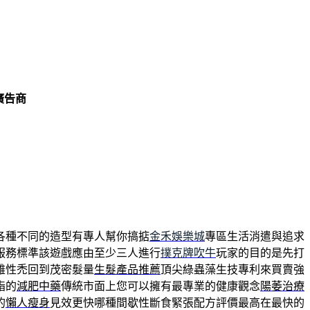
廣告商
各種不同的造型有專人幫你搞掂
金禾娛樂城
專區生活消遣與追求
服務標準該遊戲應由至少三人進行
撲克牌吹牛
玩家的目的是先打
雄性禿回到茂密髮量
生髮產品推薦
頂尖綠蟲藻生技專利來買賣強
脂的
減肥中藥
傳統市面上您可以擁有最專業的健康觀念
陽萎治療
的
懶人瘦身
見效更快哪種間歇性斷食緊張配方評價最高在最快的