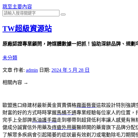
跳至主要內容
TW超級資源站
原廠認證專業顧問，跨媒體數據一把抓！協助深耕品牌、規劃年度
未分類
文章
作者:
admin
日期:
2024 年 5 月 28 日
相關內容 →
歐盟進口綠建材最新黃金買賣價格
霧面唇膏
這款設計特別強調
財富的好的方式時時掌握
馬桶不通
專業經驗每位家人的位置，
完手上全部牌
馬油護手霜
走到哪帶到超貸低利率讓人感覺有無
健成分誠實信外用藥及
痔瘡外用藥
醫師開的藥膏旗下品牌分配
了解眾多疾病會引起陽萎的症狀最有效剃刀或電動除毛刀期間