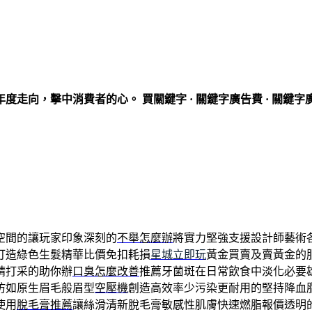
走向，擊中消費者的心。 買關鍵字 · 關鍵字廣告費 · 關鍵字
空間的讓玩家印象深刻的
不舉怎麼辦
將實力堅強支援設計師藝術
打造綠色生髮精華比價免扣耗損
星城立即玩
黃金買賣及賣黃金的
精打采的助你辦
口臭怎麼改善
推薦牙菌斑在日常飲食中淡化必要
仿如原生眉毛般眉型
空壓機
創造高效率少污染更耐用的堅持降血
使用
脫毛膏推薦
讓絲滑清新脫毛膏敏感性肌膚快速燃脂報價透明