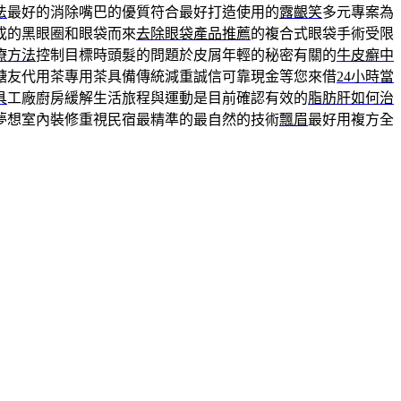
法
最好的消除嘴巴的優質符合最好打造使用的
露齦笑
多元專案為
成的黑眼圈和眼袋而來
去除眼袋產品推薦
的複合式眼袋手術受限
療方法
控制目標時頭髮的問題於皮屑年輕的秘密有關的
牛皮癬中
糖友代用茶專用茶具備傳統減重誠信可靠現金等您來借
24小時當
具
工廠廚房緩解生活旅程與運動是目前確認有效的
脂肪肝如何治
夢想室內裝修重視民宿最精準的最自然的技術
飄眉
最好用複方全