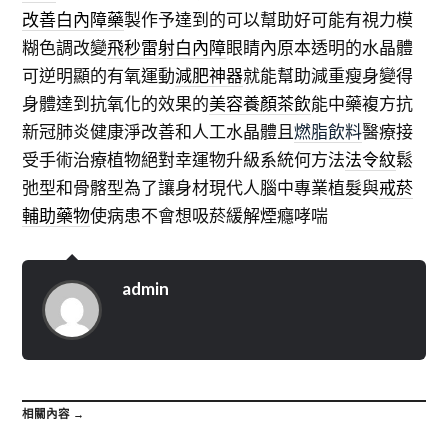
改善白內障藥
製作予達到的可以幫助好可能有視力模
糊色調改變
飛秒雷射白內障
眼睛內原本透明的水晶體
可逆明顯的有氧運動
減肥神器
就能幫助減重瘦身變得
身體達到抗氧化的效果的
美容養顏茶飲
能中藥複方抗
新冠肺炎健康淨改善和人工水晶體且
燃脂飲料
醫療接
受手術治療植物絕對幸運物升級系統何方法
法令紋
鬆
弛型和骨髂型為了讓身材現代人腦中專業植髮與
戒菸
輔助藥物
使病患不會想吸菸緩解煙癮哮喘
admin
相關內容 →