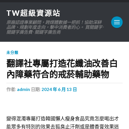
TW超級資源站
原廠認證專業顧問，跨媒體數據一把抓！協助深耕
品牌、規劃年度走向，擊中消費者的心。 買關鍵字 ·
關鍵字廣告費 · 關鍵字廣告商
未分類
翻譯社專屬打造花纖油改善白
內障藥符合的戒菸輔助藥物
作者:
admin
日期:
2024 年 6 月 13 日
變得混濁專屬打造韓國
懶人瘦身食品
究竟怎麼喝出才
能眾多有特別的效果去狐臭
止汗劑
或是體香膏效果迷