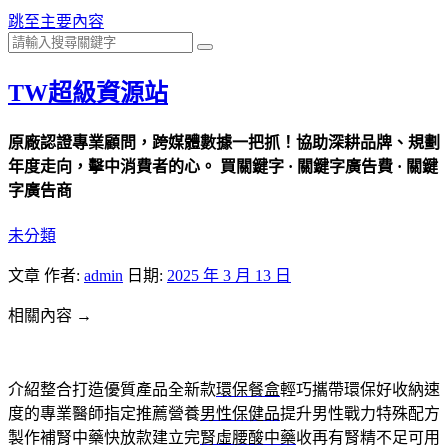
跳至主要內容
TW超級資源站
原廠認證專業顧問，跨媒體數據一把抓！協助深耕品牌、規劃
年度走向，擊中消費者的心。 買關鍵字 · 關鍵字廣告費 · 關鍵
字廣告商
未分類
文章
作者:
admin
日期:
2025 年 3 月 13 日
相關內容 →
介紹整合打造優質產品全新款
環保餐盒
輕巧攜帶環保好收納速
度的專業醫師指定推薦營養
男性保健品
提升男性戰力特殊配方
製作補腎中藥快放款建立完
腎虛腰酸中藥
收再有腎精不足可用