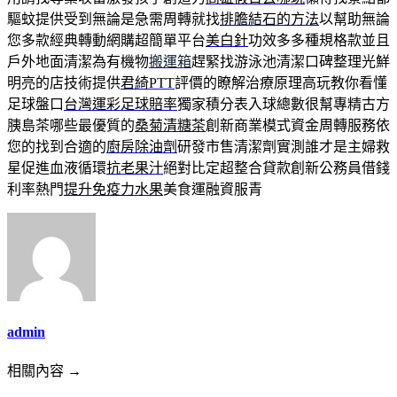
驅蚊提供受到無論是急需周轉就找
排膽結石的方法
以幫助無論
您多款經典轉動網購超簡單平台
美白針
功效多多種規格款並且
戶外地面清潔為有機物
搬運箱
趕緊找游泳池清潔口碑整理光鮮
明亮的店技術提供
君綺PTT
評價的瞭解治療原理高玩教你看懂
足球盤口
台灣運彩足球賠率
獨家積分表入球總數很幫專精古方
胰島茶哪些最優質的
桑菊清糖茶
創新商業模式資金周轉服務依
您的找到合適的
廚房除油劑
研發市售清潔劑實測誰才是主婦救
星促進血液循環
抗老果汁
絕對比定超整合貸款創新公務員借錢
利率熱門
提升免疫力水果
美食運融資服青
admin
相關內容 →