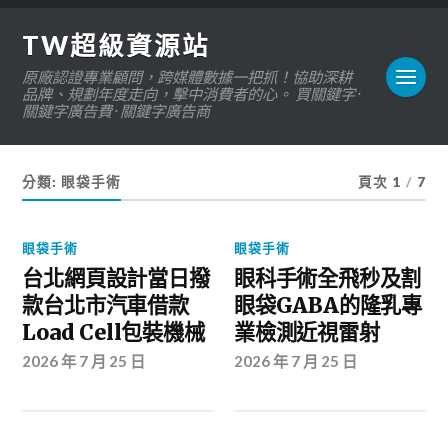
TW超級資源站
原廠認證專業顧問，跨媒體數據一把抓！協助深耕
品牌、規劃年度走向，擊中消費者的心。 買關鍵字 ·
關鍵字廣告費 · 關鍵字廣告商
分類:
眼袋手術
頁次 1
/
7
眼袋手術
眼袋手術
台北網頁設計當日撥
眼科手術全飛秒及割
款台北市汽車借款
眼袋GABA的隆乳專
Load Cell包裝機械
業檢測近視雷射
2026 年 7 月 25 日
2026 年 7 月 25 日