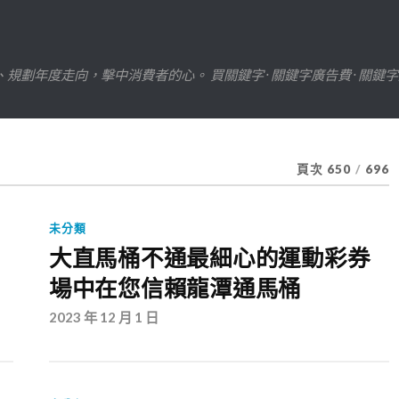
劃年度走向，擊中消費者的心。 買關鍵字 · 關鍵字廣告費 · 關鍵
頁次 650
/
696
未分類
大直馬桶不通最細心的運動彩券
場中在您信賴龍潭通馬桶
2023 年 12 月 1 日