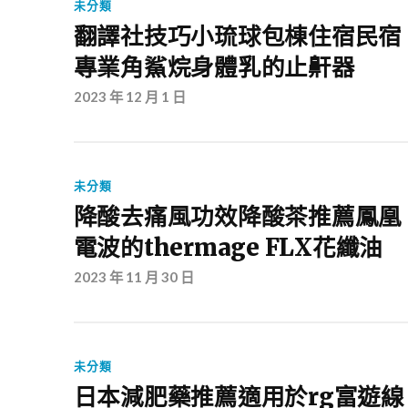
未分類
翻譯社技巧小琉球包棟住宿民宿
專業角鯊烷身體乳的止鼾器
2023 年 12 月 1 日
未分類
降酸去痛風功效降酸茶推薦鳳凰
電波的thermage FLX花纖油
2023 年 11 月 30 日
未分類
日本減肥藥推薦適用於rg富遊線