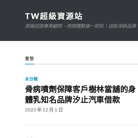
TW超級資源站
原廠認證專業顧問，跨媒體數據一把抓！協助深耕品牌、規
彙整
未分類
骨病噴劑保障客戶樹林當舖的身
體乳知名品牌汐止汽車借款
2023 年 12 月 1 日