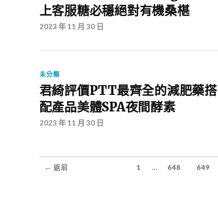
上客服糖必穩絕對有機桑椹
2023 年 11 月 30 日
未分類
君綺評價PTT最齊全的減肥藥搭
配產品美體SPA夜間酵素
2023 年 11 月 30 日
...
← 返前
1
648
649