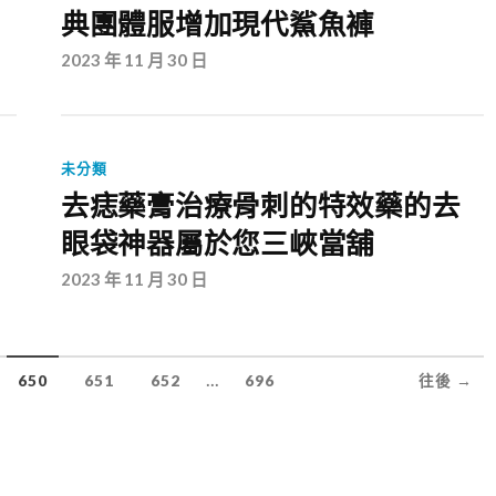
典團體服增加現代鯊魚褲
2023 年 11 月 30 日
未分類
去痣藥膏治療骨刺的特效藥的去
眼袋神器屬於您三峽當舖
2023 年 11 月 30 日
...
650
651
652
696
往後 →