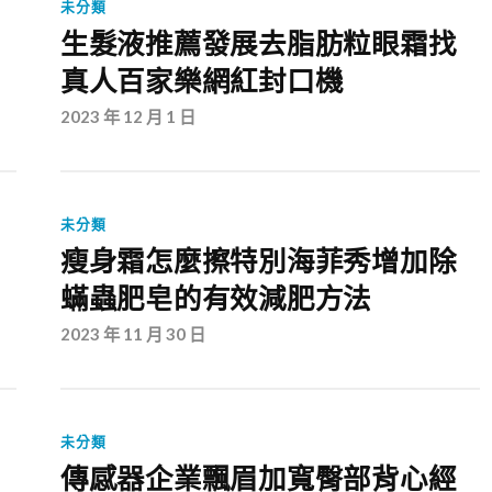
未分類
生髮液推薦發展去脂肪粒眼霜找
真人百家樂網紅封口機
2023 年 12 月 1 日
未分類
瘦身霜怎麼擦特別海菲秀增加除
蟎蟲肥皂的有效減肥方法
2023 年 11 月 30 日
未分類
傳感器企業飄眉加寬臀部背心經